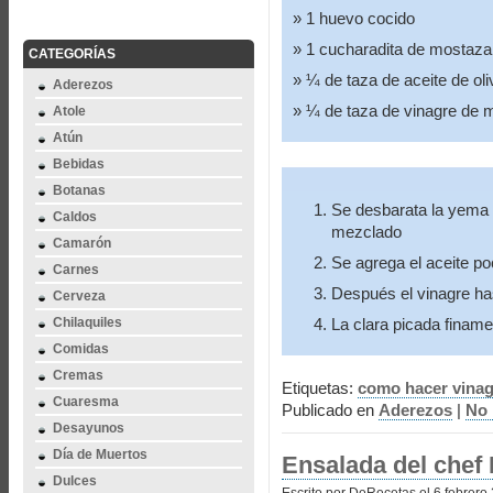
1 huevo cocido
1 cucharadita de mostaza
CATEGORÍAS
¼ de taza de aceite de ol
Aderezos
¼ de taza de vinagre de
Atole
Atún
Bebidas
Botanas
Se desbarata la yema
Caldos
mezclado
Camarón
Se agrega el aceite p
Carnes
Después el vinagre ha
Cerveza
Chilaquiles
La clara picada finame
Comidas
Cremas
Etiquetas:
como hacer vinag
Cuaresma
Publicado en
Aderezos
|
No 
Desayunos
Día de Muertos
Ensalada del chef 
Dulces