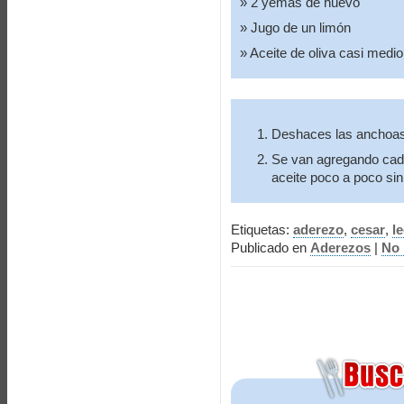
2 yemas de huevo
Jugo de un limón
Aceite de oliva casi medio 
Deshaces las anchoas 
Se van agregando cada
aceite poco a poco sin 
Etiquetas:
aderezo
,
cesar
,
l
Publicado en
Aderezos
|
No 