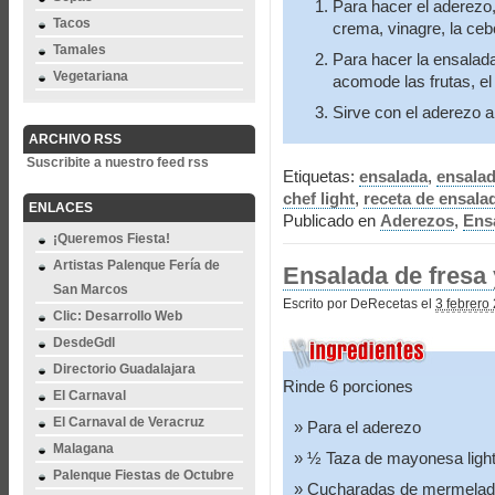
Para hacer el aderezo,
Tacos
crema, vinagre, la ceb
Tamales
Para hacer la ensalada
Vegetariana
acomode las frutas, el
Sirve con el aderezo a
ARCHIVO RSS
Suscribite a nuestro feed rss
Etiquetas:
ensalada
,
ensalad
chef light
,
receta de ensalad
ENLACES
Publicado en
Aderezos
,
Ens
¡Queremos Fiesta!
Artistas Palenque Fería de
Ensalada de fresa 
San Marcos
Escrito por DeRecetas el
3 febrero
Clic: Desarrollo Web
DesdeGdl
Directorio Guadalajara
Rinde 6 porciones
El Carnaval
El Carnaval de Veracruz
Para el aderezo
Malagana
½ Taza de mayonesa light
Palenque Fiestas de Octubre
Cucharadas de mermelad