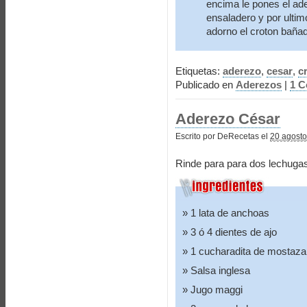
encima le pones el ade
ensaladero y por ulti
adorno el croton bañad
Etiquetas:
aderezo
,
cesar
,
c
Publicado en
Aderezos
|
1 C
Aderezo César
Escrito por DeRecetas el
20 agosto
Rinde para para dos lechugas
1 lata de anchoas
3 ó 4 dientes de ajo
1 cucharadita de mostaza
Salsa inglesa
Jugo maggi