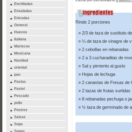
Escrito por DeRecetas el
6 febrero
Enchiladas
Ensaladas
Entradas
Rinde 2 porciones
General
Huevos
2/3 de taza de sustituto d
Italiana
¼ de taza de vinagre de vi
Mariscos
2 cebollas en rebanadas
Mexicana
2 a 3 cucharaditas de mo
Navidad
Sal y pimiento al gusto
oriental
Hojas de lechuga
pan
Pastas
2 canastas de Fresas de Ca
Pastel
2 tazas de frutas surtidas 
Pescado
8 rebanadas pechuga o j
pollo
½ taza de germinado de al
Postres
Salsas
Sopa
Sopas