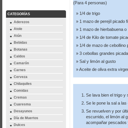
(Para 4 personas)
1/4 de trigo
CATEGORÍAS
1 mazo de perejíl picado 
Aderezos
Atole
1 mazo de hierbabuena o 
Atún
1/4 de Kilo de tomate pic
Bebidas
1/4 de mazo de cebollino 
Botanas
3 cebollas grandes picad
Caldos
Sal y limón al gusto
Camarón
Aceite de oliva extra virge
Carnes
Cerveza
Chilaquiles
Comidas
Se lava bien el trigo y
Cremas
Se le pone la sal a la
Cuaresma
Se revuelven y por últi
Desayunos
escurrido, el limón al g
Día de Muertos
acompañar pescados 
Dulces