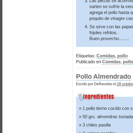
Las piezas se acomoda
sarten se sofríe la ver
agrega el pollo hasta 
poquito de vinagre cas
Se sirve con las papa
frijoles refritos.
Buen provecho…….
Etiquetas:
Comidas
,
pollo
Publicado en
Comidas
,
poll
Pollo Almendrado
Escrito por DeRecetas el
28 octubr
1 pollo tierno cocido con s
50 grs. almendras tostad
3 chiles pasilla