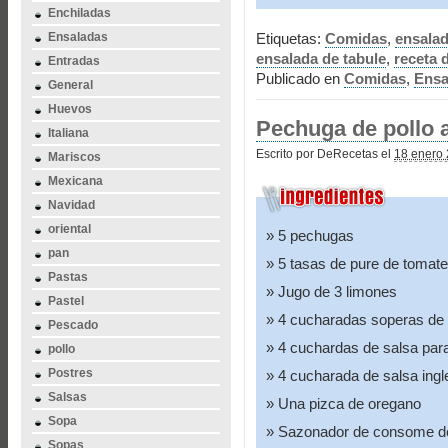
Enchiladas
Ensaladas
Etiquetas:
Comidas
,
ensala
ensalada de tabule
,
receta 
Entradas
Publicado en
Comidas
,
Ensa
General
Huevos
Pechuga de pollo a
Italiana
Escrito por DeRecetas el
18 enero 
Mariscos
Mexicana
Navidad
oriental
5 pechugas
pan
5 tasas de pure de tomate
Pastas
Jugo de 3 limones
Pastel
4 cucharadas soperas de
Pescado
4 cuchardas de salsa par
pollo
Postres
4 cucharada de salsa ingl
Salsas
Una pizca de oregano
Sopa
Sazonador de consome de
Sopas