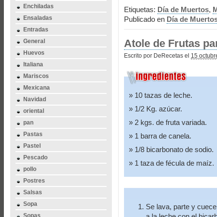
Enchiladas
Etiquetas:
Día de Muertos
,
M
Ensaladas
Publicado en
Día de Muerto
Entradas
Atole de Frutas pa
General
Huevos
Escrito por DeRecetas el
15 octubr
Italiana
Mariscos
Mexicana
10 tazas de leche.
Navidad
1/2 Kg. azúcar.
oriental
2 kgs. de fruta variada.
pan
Pastas
1 barra de canela.
Pastel
1/8 bicarbonato de sodio.
Pescado
1 taza de fécula de maíz.
pollo
Postres
Salsas
Sopa
Se lava, parte y cuece 
Sopas
a la leche con el bicar