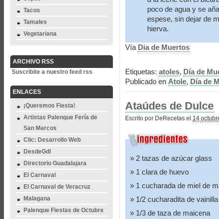
poco de agua y se añad
Tacos
espese, sin dejar de m
Tamales
hierva.
Vegetariana
Vía
Dia de Muertos
ARCHIVO RSS
Etiquetas:
atoles
,
Día de Mu
Suscribite a nuestro feed rss
Publicado en
Atole
,
Día de 
ENLACES
Ataúdes de Dulce
¡Queremos Fiesta!
Artistas Palenque Fería de
Escrito por DeRecetas el
14 octubr
San Marcos
Clic: Desarrollo Web
DesdeGdl
2 tazas de azúcar glass
Directorio Guadalajara
1 clara de huevo
El Carnaval
1 cucharada de miel de m
El Carnaval de Veracruz
Malagana
1/2 cucharadita de vainilla
Palenque Fiestas de Octubre
1/3 de taza de maicena