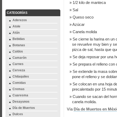
1/2 kilo de manteca
Sal
CATEGORÍAS
Queso seco
Aderezos
Azúcar
Atole
Canela molida
Atún
Se cierne la harina en un 
Bebidas
se revuelve muy bien y se
Botanas
pizca de sal, hasta que q
Caldos
Se deja reposar por una h
Camarón
Se prepara el relleno con
Carnes
Cerveza
Se extiende la masa sobre
pone el relleno y se doblan
Chilaquiles
Comidas
Se colocan en una hoja de
precalentado por 15 minut
Cremas
Cuaresma
Cuando se sacan del horno
canela molida.
Desayunos
Día de Muertos
Vía
Día de Muertos en Méxi
Dulces