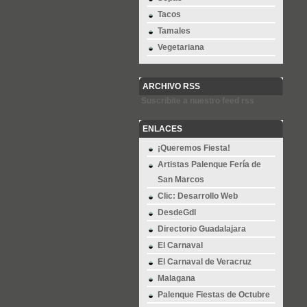
Tacos
Tamales
Vegetariana
ARCHIVO RSS
Suscribite a nuestro feed rss
ENLACES
¡Queremos Fiesta!
Artistas Palenque Fería de
San Marcos
Clic: Desarrollo Web
DesdeGdl
Directorio Guadalajara
El Carnaval
El Carnaval de Veracruz
Malagana
Palenque Fiestas de Octubre