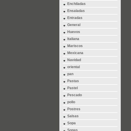
Enchiladas
Ensaladas
Entradas
General
Huevos
Italiana
Mariscos
Mexicana
Navidad
oriental
pan
Pastas
Pastel
Pescado
pollo
Postres
Salsas
Sopa
Sopas