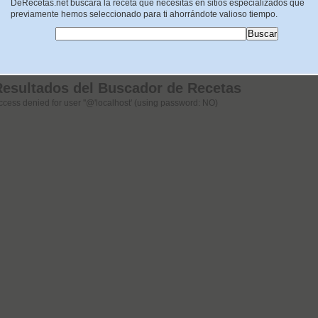
DeRecetas.net buscara la receta que necesitas en sitios especializados que
previamente hemos seleccionado para ti ahorrándote valioso tiempo.
Resultados del Buscador de Recetas
ccess denied for user ''@'localhost' (using password: NO)