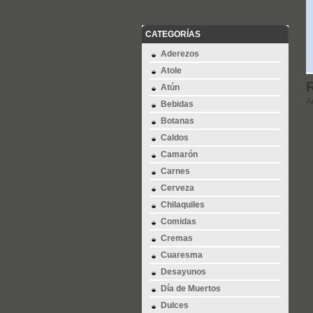
CATEGORÍAS
Aderezos
Atole
Atún
A
Bebidas
Botanas
Caldos
Camarón
Carnes
Cerveza
Chilaquiles
Comidas
Cremas
Cuaresma
Desayunos
Día de Muertos
Dulces