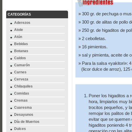
300 gr. de pechuga o mus
CATEGORÍAS
300 gr. de alitas de pollo
Aderezos
Atole
250 gr. de higaditos de pol
Atún
2 cebolletas.
Bebidas
16 pimientos.
Botanas
sal y pimienta, aceite de o
Caldos
Para la salsa «yakitori»:
Camarón
(licor dulce de arroz), 125
Carnes
Cerveza
Chilaquiles
Comidas
Poner los higaditos a
Cremas
hora, limpiarlos muy bi
trocitos pequeños, y l
Cuaresma
remojar los palitos de
Desayunos
evitar que se quemen 
Día de Muertos
higaditos poniendo 4 t
Dulces
operación con las alita