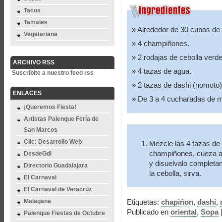
Tacos
Tamales
Alrededor de 30 cubos de 
Vegetariana
4 champiñones.
2 rodajas de cebolla verde
ARCHIVO RSS
4 tazas de agua.
Suscribite a nuestro feed rss
2 tazas de dashi (nomoto)
ENLACES
De 3 a 4 cucharadas de mi
¡Queremos Fiesta!
Artistas Palenque Fería de
San Marcos
Clic: Desarrollo Web
Mezcle las 4 tazas de 
champiñones, cueza a 
DesdeGdl
y disuelvalo completa
Directorio Guadalajara
la cebolla, sirva.
El Carnaval
El Carnaval de Veracruz
Malagana
Etiquetas:
chapiñon
,
dashi
,
Publicado en
oriental
,
Sopa
Palenque Fiestas de Octubre