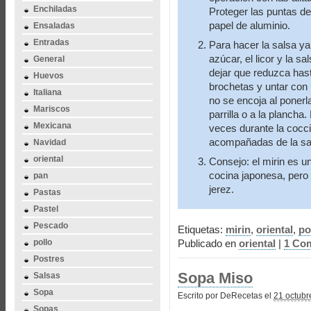
Enchiladas
Proteger las puntas de
papel de aluminio.
Ensaladas
Entradas
Para hacer la salsa ya
azúcar, el licor y la sa
General
dejar que reduzca hast
Huevos
brochetas y untar con 
Italiana
no se encoja al ponerl
Mariscos
parrilla o a la plancha.
Mexicana
veces durante la cocci
acompañadas de la sal
Navidad
oriental
Consejo: el mirin es un
cocina japonesa, pero s
pan
jerez.
Pastas
Pastel
Pescado
Etiquetas:
mirin
,
oriental
,
po
pollo
Publicado en
oriental
|
1 Com
Postres
Sopa Miso
Salsas
Sopa
Escrito por DeRecetas el
21 octubr
Sopas