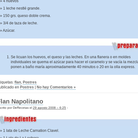
4 huevos
1 leche nestlé grande.
150 grs. queso doble crema.
3/4 de taza de leche.
Azúcar.
Se licuan los huevos, el queso y las leches. En una flanera o en moldes
individuales se quema el azúcar para hacer el caramelo y se vacía la mezcl
ponen a baño maría aproximadamente 40 minutos o 20 en la olla express.
tiquetas:
flan
,
Postres
ublicado en
Postres
|
No hay Comentarios »
lan Napolitano
crito por DeRecetas el
29 agosto 2008 – 6:25
-
1 lata de Leche Carnation Clavel.