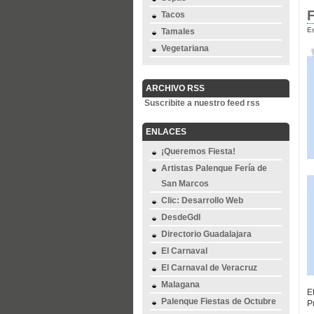
F
Tacos
Es
Tamales
Vegetariana
ARCHIVO RSS
Suscribite a nuestro feed rss
ENLACES
¡Queremos Fiesta!
Artistas Palenque Fería de
San Marcos
Clic: Desarrollo Web
DesdeGdl
Directorio Guadalajara
El Carnaval
El Carnaval de Veracruz
Malagana
E
Palenque Fiestas de Octubre
P