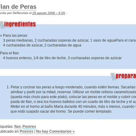
lan de Peras
crito por DeRecetas el
29 agosto 2008 – 6:20
-
Para las peras:
3 peras medianas, 2 cucharadas soperas de azúcar, 1 vaso de aguaPara el car
4 cucharadas de azúcar, 2 cucharadas de agua
Para el flan
4 huevos enteros, 1/4 de litro de leche, 3 cucharadas soperas de azúcar
Pelar y cocinar las peras a fuego moderado, cuando estén tiernas. Sacarlas
almíbar y partir por la mitad, reservar. Utilizar un molde relleno caramelizad
(queda más chulo para este plato), colocar las peras en el molde y cubrir co
pasta de flan, o sea los huevos batidos con un cuarto de litro de leche y el a
Meter en el horno al baño María durante 40 minutos, más o menos, cuando 
que está cuajado sacar del horno. Se puede comer templado.
tiquetas:
flan
,
Postres
ublicado en
Postres
|
No hay Comentarios »