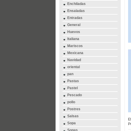
Enchiladas
Ensaladas
Entradas
General
Huevos
Italiana
Mariscos
Mexicana
Navidad
oriental
pan
Pastas
Pastel
Pescado
pollo
Postres
Salsas
E
Sopa
P
Sopas