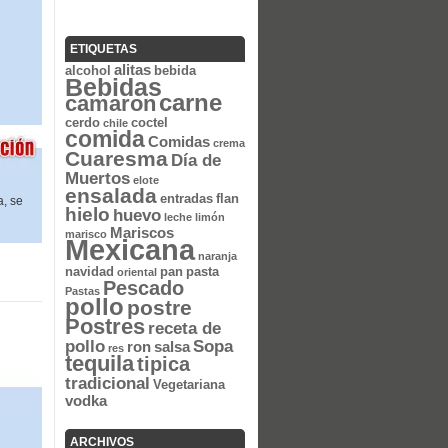
ETIQUETAS
alitas
alcohol
bebida
Bebidas
carne
camaron
cerdo
coctel
chile
comida
Comidas
crema
Cuaresma
Día de
Muertos
elote
ensalada
entradas
flan
a, se
hielo
huevo
leche
limón
Mariscos
marisco
Mexicana
naranja
navidad
pan
pasta
oriental
Pescado
Pastas
pollo
postre
Postres
receta de
pollo
Sopa
ron
salsa
res
tequila
tipica
tradicional
Vegetariana
vodka
ARCHIVOS