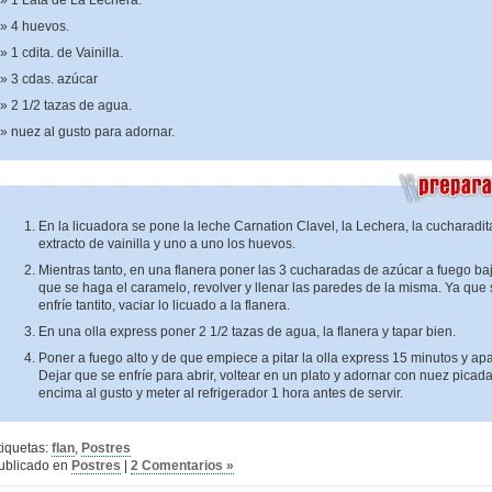
1 Lata de La Lechera.
4 huevos.
1 cdita. de Vainilla.
3 cdas. azúcar
2 1/2 tazas de agua.
nuez al gusto para adornar.
En la licuadora se pone la leche Carnation Clavel, la Lechera, la cucharadit
extracto de vainilla y uno a uno los huevos.
Mientras tanto, en una flanera poner las 3 cucharadas de azúcar a fuego ba
que se haga el caramelo, revolver y llenar las paredes de la misma. Ya que 
enfríe tantito, vaciar lo licuado a la flanera.
En una olla express poner 2 1/2 tazas de agua, la flanera y tapar bien.
Poner a fuego alto y de que empiece a pitar la olla express 15 minutos y ap
Dejar que se enfríe para abrir, voltear en un plato y adornar con nuez picad
encima al gusto y meter al refrigerador 1 hora antes de servir.
tiquetas:
flan
,
Postres
ublicado en
Postres
|
2 Comentarios »