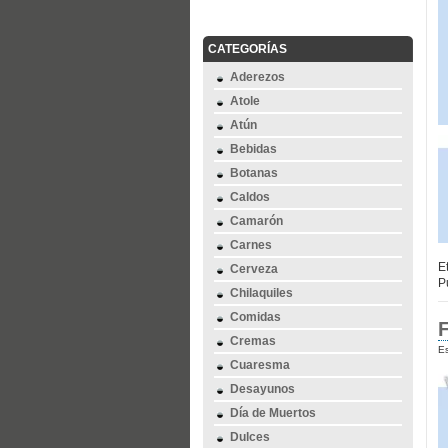
CATEGORÍAS
Aderezos
Atole
Atún
Bebidas
Botanas
Caldos
Camarón
Carnes
E
Cerveza
P
Chilaquiles
Comidas
F
Cremas
Es
Cuaresma
Desayunos
Día de Muertos
Dulces