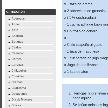
1 taza de crema
2 sobrecitos de grenetina
CATEGORÍAS
( 1 ½ cucharadas)
Aderezos
1 cucharadita de knorr su
Atole
Atún
Un trozo de cebolla
Bebidas
Botanas
Chile jalapeño al gusto
Caldos
1 taza de mayonesa
Camarón
1 cucharada de jugo magg
Carnes
Jugo de dos limones
Cerveza
Chilaquiles
1 lata de atún
Comidas
Cremas
Cuaresma
Remojas la grenetina e
Desayunos
haga líquida
Día de Muertos
Se licúan todos los in
Dulces