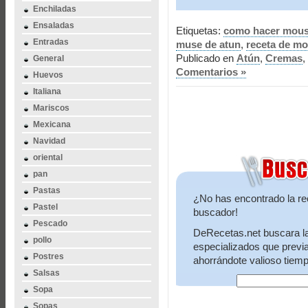
Enchiladas
Ensaladas
Etiquetas:
como hacer mous
Entradas
muse de atun
,
receta de mo
Publicado en
Atún
,
Cremas
,
General
Comentarios »
Huevos
Italiana
Mariscos
Mexicana
Navidad
oriental
pan
Pastas
¿No has encontrado la re
Pastel
buscador!
Pescado
DeRecetas.net buscara la 
pollo
especializados que previ
Postres
ahorrándote valioso tiemp
Salsas
Sopa
Sopas