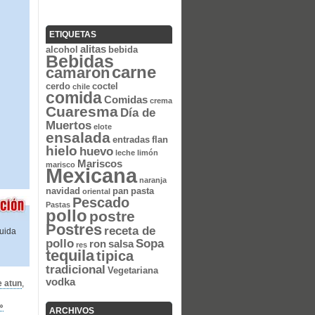
ETIQUETAS
alitas
alcohol
bebida
Bebidas
carne
camaron
cerdo
coctel
chile
comida
Comidas
crema
Cuaresma
Día de
Muertos
elote
ensalada
entradas
flan
hielo
huevo
leche
limón
Mariscos
marisco
Mexicana
naranja
navidad
pan
pasta
oriental
Pescado
Pastas
pollo
postre
Postres
receta de
quida
pollo
Sopa
ron
salsa
res
tequila
tipica
tradicional
Vegetariana
vodka
 atun
,
»
ARCHIVOS