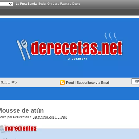
La Pura Banda:
Becky G y Joss Favela a Dueto
RECETAS
Feed
|
Subscribete vía Email
Mousse de atún
crito por DeRecetas el
10 febrero 2013 – 1:00
-