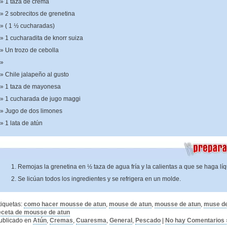
1 taza de crema
2 sobrecitos de grenetina
( 1 ½ cucharadas)
1 cucharadita de knorr suiza
Un trozo de cebolla
Chile jalapeño al gusto
1 taza de mayonesa
1 cucharada de jugo maggi
Jugo de dos limones
1 lata de atún
Remojas la grenetina en ½ taza de agua fría y la calientas a que se haga lí
Se licúan todos los ingredientes y se refrigera en un molde.
tiquetas:
como hacer mousse de atun
,
mouse de atun
,
mousse de atun
,
muse de
eceta de mousse de atun
ublicado en
Atún
,
Cremas
,
Cuaresma
,
General
,
Pescado
|
No hay Comentarios 