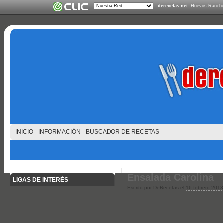
::
derecetas.net:
Huevos Ranche
INICIO
INFORMACIÓN
BUSCADOR DE RECETAS
Ensalada Carolina
LIGAS DE INTERÉS
Escrito por DeRecetas el
16 febrero 2013