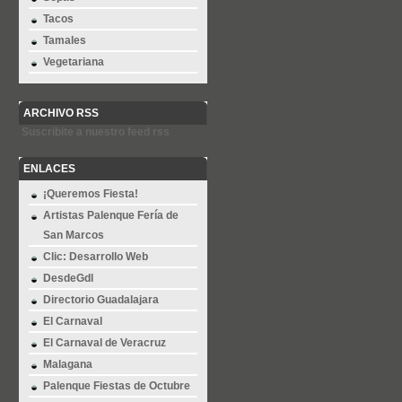
Tacos
Tamales
Vegetariana
ARCHIVO RSS
Suscribite a nuestro feed rss
ENLACES
¡Queremos Fiesta!
Artistas Palenque Fería de
San Marcos
Clic: Desarrollo Web
DesdeGdl
Directorio Guadalajara
El Carnaval
El Carnaval de Veracruz
Malagana
Palenque Fiestas de Octubre