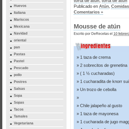
torta de atun
,
torta de atun
Huevos
Publicado en
Atún
,
Comidas
Comentarios »
Italiana
Mariscos
Mousse de atún
Mexicana
Navidad
Escrito por DeRecetas el
10 febrer
oriental
pan
Pastas
1 taza de crema
Pastel
2 sobrecitos de grenetina
Pescado
( 1 ½ cucharadas)
pollo
1 cucharadita de knorr su
Postres
Salsas
Un trozo de cebolla
Sopa
Sopas
Chile jalapeño al gusto
Tacos
1 taza de mayonesa
Tamales
1 cucharada de jugo magg
Vegetariana