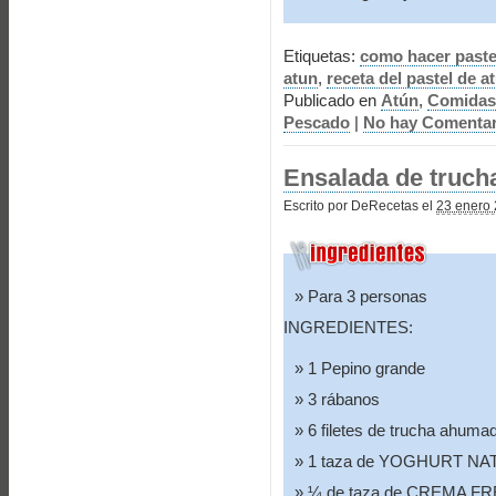
Etiquetas:
como hacer paste
atun
,
receta del pastel de a
Publicado en
Atún
,
Comidas
Pescado
|
No hay Comentar
Ensalada de truc
Escrito por DeRecetas el
23 enero 
Para 3 personas
INGREDIENTES:
1 Pepino grande
3 rábanos
6 filetes de trucha ahuma
1 taza de YOGHURT NA
¼ de taza de CREMA F