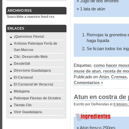
Jugo de dos limones
1 lata de atún
ARCHIVO RSS
Suscribite a nuestro feed rss
ENLACES
Remojas la grenetina e
¡Queremos Fiesta!
haga líquida
Artistas Palenque Fería de
Se licúan todos los in
San Marcos
Clic: Desarrollo Web
DesdeGdl
Etiquetas:
como hacer mous
Directorio Guadalajara
muse de atun
,
receta de mo
Publicado en
Atún
,
Cremas
,
El Carnaval
Comentarios »
El Carnaval de Veracruz
Malagana
Atun en costra de 
Palenque Fiestas de Octubre
Escrito por DeRecetas el
8 febrero
Tienda Clic
Vivir Guadalajara
Atún fresco 250grs