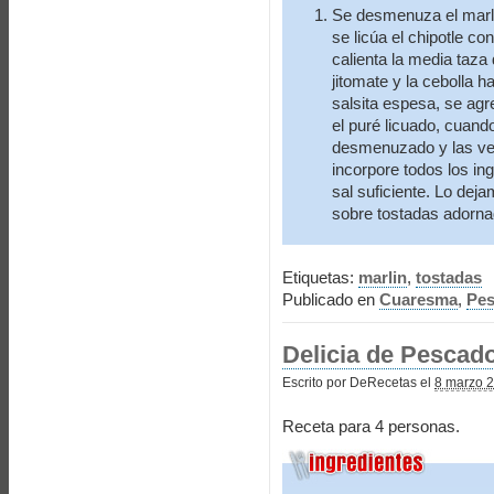
Se desmenuza el marlin
se licúa el chipotle co
calienta la media taza d
jitomate y la cebolla 
salsita espesa, se agr
el puré licuado, cuando
desmenuzado y las ve
incorpore todos los in
sal suficiente. Lo dej
sobre tostadas adorna
Etiquetas:
marlin
,
tostadas
Publicado en
Cuaresma
,
Pe
Delicia de Pescad
Escrito por DeRecetas el
8 marzo 2
Receta para 4 personas.