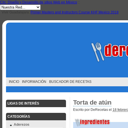
Clic, Diseño y Desarrollo de sitios Web en México
::
Vivir Guadalajara:
Primer Masters and Instructors Course KHF Mexico 2018
INICIO
INFORMACIÓN
BUSCADOR DE RECETAS
Torta de atún
LIGAS DE INTERÉS
Escrito por DeRecetas el
18 febrer
CATEGORÍAS
Aderezos