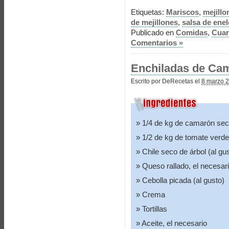
Etiquetas:
Mariscos
,
mejillo
de mejillones
,
salsa de ene
Publicado en
Comidas
,
Cua
Comentarios »
Enchiladas de Cama
Escrito por DeRecetas el
8 marzo 2
1/4 de kg de camarón se
1/2 de kg de tomate verde
Chile seco de árbol (al gu
Queso rallado, el necesar
Cebolla picada (al gusto)
Crema
Tortillas
Aceite, el necesario