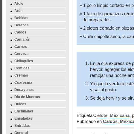
Atole
1 pollo limpio cortado en p
Atún
1 taza de garbanzos remo
Bebidas
de prepararlos
Botanas
2 elotes cortado en pieza
Caldos
Chile chipotle seco, la ca
Camarón
Carnes
Cerveza
Chilaquiles
En la olla express se 
Comidas
hervor, agregar los el
remojar una noche ant
Cremas
Cuaresma
Ya que la verdura esté 
y sal al gusto.
Desayunos
Día de Muertos
Se deja hervir y se sir
Dulces
Enchiladas
Etiquetas:
elote
,
Mexicana
,
p
Ensaladas
Publicado en
Caldos
,
Mexic
Entradas
General