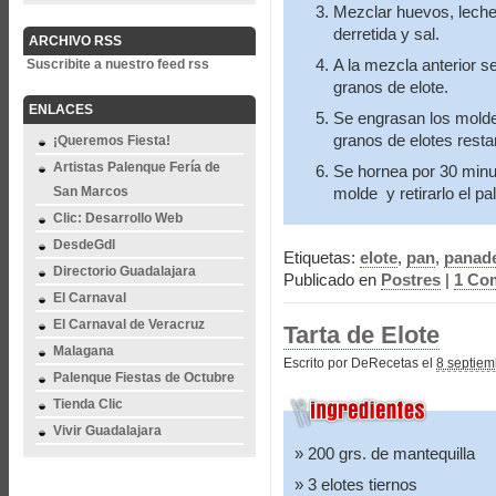
Mezclar huevos, leche,
derretida y sal.
ARCHIVO RSS
A la mezcla anterior 
Suscribite a nuestro feed rss
granos de elote.
ENLACES
Se engrasan los molde
granos de elotes resta
¡Queremos Fiesta!
Artistas Palenque Fería de
Se hornea por 30 minuto
San Marcos
molde y retirarlo el pal
Clic: Desarrollo Web
DesdeGdl
Etiquetas:
elote
,
pan
,
panade
Directorio Guadalajara
Publicado en
Postres
|
1 Com
El Carnaval
El Carnaval de Veracruz
Tarta de Elote
Malagana
Escrito por DeRecetas el
8 septiem
Palenque Fiestas de Octubre
Tienda Clic
Vivir Guadalajara
200 grs. de mantequilla
3 elotes tiernos