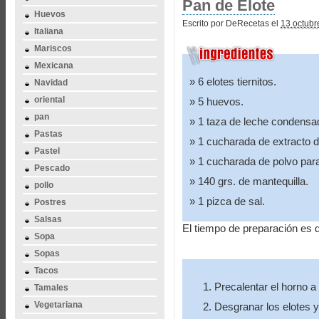
Pan de Elote
Huevos
Escrito por DeRecetas el
13 octubr
Italiana
Mariscos
Mexicana
6 elotes tiernitos.
Navidad
oriental
5 huevos.
pan
1 taza de leche condensa
Pastas
1 cucharada de extracto de
Pastel
1 cucharada de polvo para
Pescado
140 grs. de mantequilla.
pollo
1 pizca de sal.
Postres
Salsas
El tiempo de preparación es
Sopa
Sopas
Tacos
Precalentar el horno a
Tamales
Vegetariana
Desgranar los elotes y