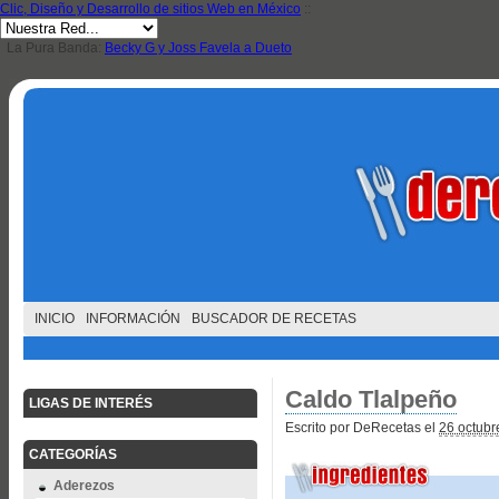
Clic, Diseño y Desarrollo de sitios Web en México
::
La Pura Banda:
Becky G y Joss Favela a Dueto
INICIO
INFORMACIÓN
BUSCADOR DE RECETAS
Caldo Tlalpeño
LIGAS DE INTERÉS
Escrito por DeRecetas el
26 octubr
CATEGORÍAS
Aderezos