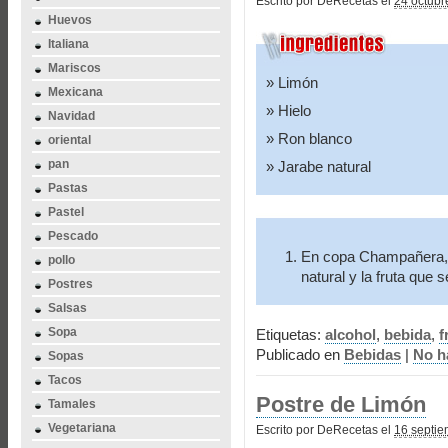
Escrito por DeRecetas el
24 octubr
Huevos
Italiana
Mariscos
Limón
Mexicana
Hielo
Navidad
Ron blanco
oriental
pan
Jarabe natural
Pastas
Pastel
Pescado
En copa Champañera, 1 
pollo
natural y la fruta que 
Postres
Salsas
Sopa
Etiquetas:
alcohol
,
bebida
,
f
Publicado en
Bebidas
|
No h
Sopas
Tacos
Postre de Limón
Tamales
Vegetariana
Escrito por DeRecetas el
16 septie