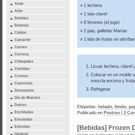
Atole
1 lechera
Atún
1 lata clavel
Bebidas
8 limones (el jugo)
Botanas
2 paq. galletas Marías
Caldos
1 lata de frutas en almíbar
Camarón
Carnes
Cerveza
Chilaquiles
Licuar lechera, clavel 
Comidas
Colocar en un molde u
Cremas
mezcla encima y fruta
Cuaresma
Refrigerar
Desayunos
Día de Muertos
Dulces
Etiquetas:
helado
,
limón
,
pa
Enchiladas
Publicado en
Postres
|
2 Com
Ensaladas
[Bebidas] Frozen D
Entradas
General