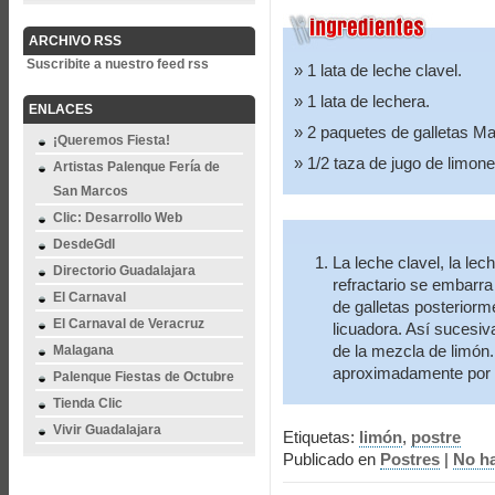
ARCHIVO RSS
Suscribite a nuestro feed rss
1 lata de leche clavel.
1 lata de lechera.
ENLACES
2 paquetes de galletas Ma
¡Queremos Fiesta!
1/2 taza de jugo de limone
Artistas Palenque Fería de
San Marcos
Clic: Desarrollo Web
DesdeGdl
La leche clavel, la lec
Directorio Guadalajara
refractario se embarr
El Carnaval
de galletas posteriorm
El Carnaval de Veracruz
licuadora. Así sucesi
de la mezcla de limón. 
Malagana
aproximadamente por 2 
Palenque Fiestas de Octubre
Tienda Clic
Vivir Guadalajara
Etiquetas:
limón
,
postre
Publicado en
Postres
|
No h