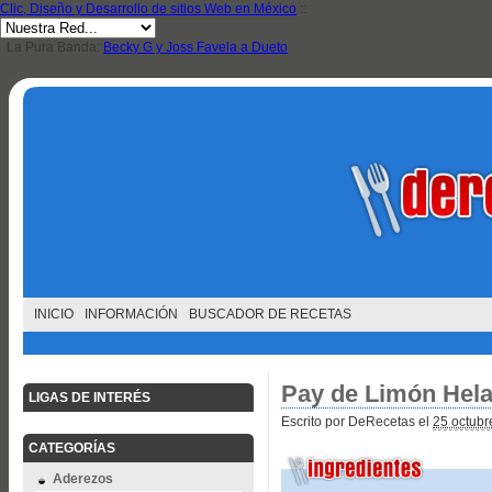
Clic, Diseño y Desarrollo de sitios Web en México
::
La Pura Banda:
Becky G y Joss Favela a Dueto
INICIO
INFORMACIÓN
BUSCADOR DE RECETAS
Pay de Limón Hel
LIGAS DE INTERÉS
Escrito por DeRecetas el
25 octubr
CATEGORÍAS
Aderezos