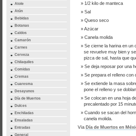
1/2 kilo de manteca
Atole
Atún
Sal
Bebidas
Queso seco
Botanas
Azúcar
Caldos
Canela molida
Camarón
Se cierne la harina en un 
Carnes
se revuelve muy bien y se
Cerveza
pizca de sal, hasta que q
Chilaquiles
Se deja reposar por una h
Comidas
Se prepara el relleno con
Cremas
Se extiende la masa sobre
Cuaresma
pone el relleno y se doblan
Desayunos
Se colocan en una hoja de
Día de Muertos
precalentado por 15 minut
Dulces
Cuando se sacan del horno
Enchiladas
canela molida.
Ensaladas
Vía
Día de Muertos en Méxi
Entradas
General