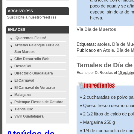
poco de agua y se añad
ARCHIVO RSS
espese, sin dejar de m
Suscribite a nuestro feed rss
hierva.
Vía
Dia de Muertos
ENLACES
¡Queremos Fiesta!
Etiquetas:
atoles
,
Día de Mu
Artistas Palenque Fería de
Publicado en
Atole
,
Día de 
San Marcos
Clic: Desarrollo Web
Tamales de Día de
DesdeGdl
Escrito por DeRecetas el
15 octubr
Directorio Guadalajara
El Carnaval
El Carnaval de Veracruz
Malagana
2 cucharadas de polvo pa
Palenque Fiestas de Octubre
Queso fresco desmoronad
Tienda Clic
2 1/2 litros de caldo de pol
Vivir Guadalajara
Margarina 250 g
1/4 de cucharadita de co
Ataúdes de