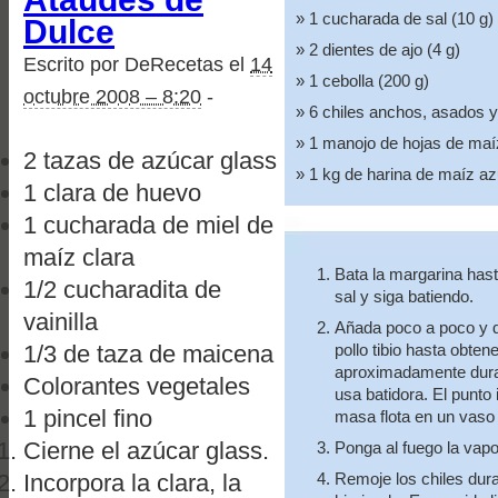
1 cucharada de sal (10 g)
Dulce
2 dientes de ajo (4 g)
Escrito por DeRecetas el
14
1 cebolla (200 g)
octubre 2008 – 8:20
-
6 chiles anchos, asados 
1 manojo de hojas de maíz
2 tazas de azúcar glass
1 kg de harina de maíz az
1 clara de huevo
1 cucharada de miel de
maíz clara
Bata la margarina hast
1/2 cucharadita de
sal y siga batiendo.
vainilla
Añada poco a poco y d
1/3 de taza de maicena
pollo tibio hasta obte
aproximadamente duran
Colorantes vegetales
usa batidora. El punto
1 pincel fino
masa flota en un vaso
Cierne el azúcar glass.
Ponga al fuego la vap
Incorpora la clara, la
Remoje los chiles dur