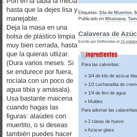
Pon en la tabla la mecla
hasta que la dejes lisa y
Etiquetas:
Día de Muertos
,
M
manejable.
Publicado en
Mexicana
,
Tam
Deja la masa en una
Calaveras de Azúc
bolsa de plástico limpia
Escrito por DeRecetas el
15 octubr
muy bien cerrada, hasta
que la quieras utlizar.
(Dura varios meses. Si
Para las calveritas:
se endurece por fuera,
3/4 de kilo de azúcar bl
rocíala con un poco de
1/2 cucharadita de cremo
agua tibia y amásala).
1/4 de litro de agua
Usa bastante maicena
Moldes
cuando hagas las
Para adornar las calaveritas
figuras: ataúdes con
2 claras de huevo
muertito, o si deseas
Azúcar glass
también puedes hacer