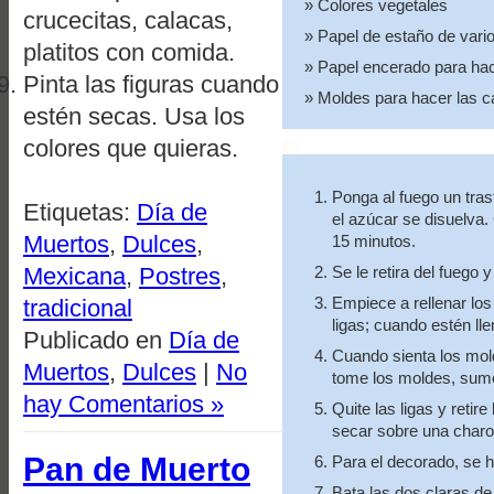
Colores vegetales
crucecitas, calacas,
Papel de estaño de vari
platitos con comida.
Papel encerado para ha
Pinta las figuras cuando
Moldes para hacer las c
estén secas. Usa los
colores que quieras.
Ponga al fuego un tra
Etiquetas:
Día de
el azúcar se disuelva.
Muertos
,
Dulces
,
15 minutos.
Mexicana
,
Postres
,
Se le retira del fuego 
Empiece a rellenar los
tradicional
ligas; cuando estén lle
Publicado en
Día de
Cuando sienta los mold
Muertos
,
Dulces
|
No
tome los moldes, sumé
hay Comentarios »
Quite las ligas y retir
secar sobre una charo
Pan de Muerto
Para el decorado, se 
Bata las dos claras d