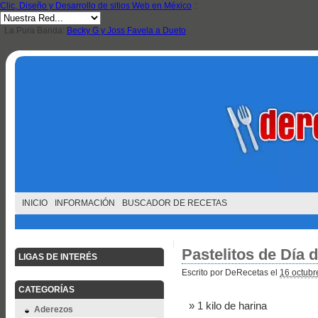
Clic, Diseño y Desarrollo de sitios Web en México
::
La Pura Banda:
Becky G y Joss Favela a Dueto
INICIO
INFORMACIÓN
BUSCADOR DE RECETAS
Pastelitos de Día 
LIGAS DE INTERÉS
Escrito por DeRecetas el
16 octubr
CATEGORÍAS
1 kilo de harina
Aderezos