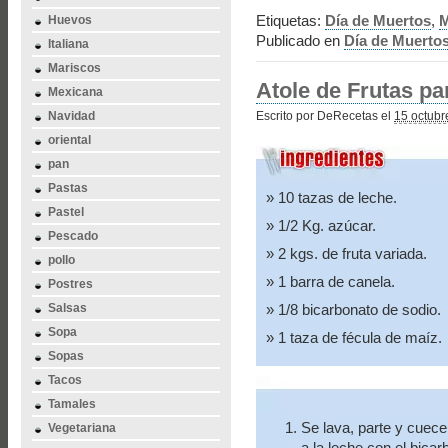
Etiquetas:
Día de Muertos
,
M
Huevos
Publicado en
Día de Muerto
Italiana
Mariscos
Atole de Frutas pa
Mexicana
Navidad
Escrito por DeRecetas el
15 octubr
oriental
pan
Pastas
10 tazas de leche.
Pastel
1/2 Kg. azúcar.
Pescado
2 kgs. de fruta variada.
pollo
1 barra de canela.
Postres
Salsas
1/8 bicarbonato de sodio.
Sopa
1 taza de fécula de maíz.
Sopas
Tacos
Tamales
Se lava, parte y cuece 
Vegetariana
a la leche con el bicar