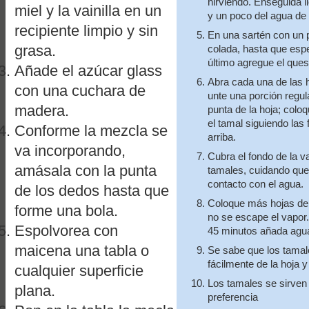
hirviendo. Enseguida li
miel y la vainilla en un
y un poco del agua de
recipiente limpio y sin
En una sartén con un 
grasa.
colada, hasta que esp
último agregue el ques
Añade el azúcar glass
Abra cada una de las 
con una cuchara de
unte una porción regu
madera.
punta de la hoja; colo
el tamal siguiendo las
Conforme la mezcla se
arriba.
va incorporando,
Cubra el fondo de la 
amásala con la punta
tamales, cuidando que
contacto con el agua.
de los dedos hasta que
Coloque más hojas de 
forme una bola.
no se escape el vapor
Espolvorea con
45 minutos añada agua 
maicena una tabla o
Se sabe que los tamal
fácilmente de la hoja y
cualquier superficie
Los tamales se sirven
plana.
preferencia