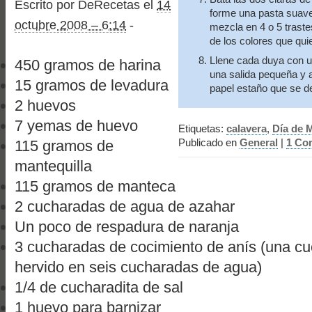
Escrito por DeRecetas el
14
forme una pasta suave
octubre 2008 – 6:14
-
mezcla en 4 o 5 trast
de los colores que qui
Llene cada duya con un
450 gramos de harina
una salida pequeña y a
15 gramos de levadura
papel estaño que se de
2 huevos
7 yemas de huevo
Etiquetas:
calavera
,
Día de 
Publicado en
General
|
1 Co
115 gramos de
mantequilla
115 gramos de manteca
2 cucharadas de agua de azahar
Un poco de respadura de naranja
3 cucharadas de cocimiento de anís (una cu
hervido en seis cucharadas de agua)
1/4 de cucharadita de sal
1 huevo para barnizar