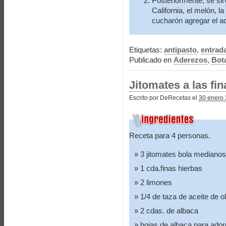
Posteriormente, se sir
California, el melón, 
cucharón agregar el ade
Etiquetas:
antipasto
,
entrad
Publicado en
Aderezos
,
Bot
Jitomates a las fi
Escrito por DeRecetas el
30 enero 
Receta para 4 personas.
3 jitomates bola medianos
1 cda.finas hierbas
2 limones
1/4 de taza de aceite de o
2 cdas. de albaca
hojas de albaca para ador