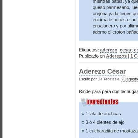
mientras bates, ya qu
queso parmesano, lueg
orejona ya la tienes qu
encima le pones el ade
ensaladero y por ulti
adorno el croton bañad
Etiquetas:
aderezo
,
cesar
,
c
Publicado en
Aderezos
|
1 C
Aderezo César
Escrito por DeRecetas el
20 agosto
Rinde para para dos lechugas
1 lata de anchoas
3 ó 4 dientes de ajo
1 cucharadita de mostaza