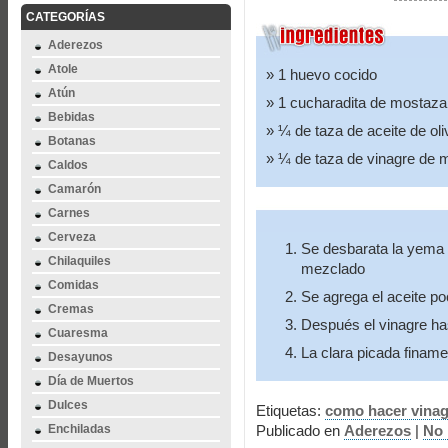
CATEGORÍAS
Aderezos
Atole
1 huevo cocido
Atún
1 cucharadita de mostaza
Bebidas
¼ de taza de aceite de ol
Botanas
¼ de taza de vinagre de
Caldos
Camarón
Carnes
Cerveza
Se desbarata la yema
Chilaquiles
mezclado
Comidas
Se agrega el aceite p
Cremas
Después el vinagre ha
Cuaresma
La clara picada finame
Desayunos
Día de Muertos
Dulces
Etiquetas:
como hacer vinag
Enchiladas
Publicado en
Aderezos
|
No 