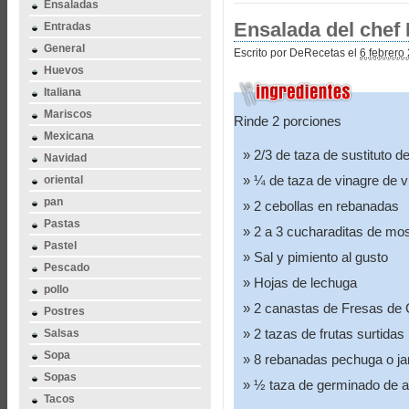
Ensaladas
Ensalada del chef 
Entradas
General
Escrito por DeRecetas el
6 febrero
Huevos
Italiana
Mariscos
Rinde 2 porciones
Mexicana
2/3 de taza de sustituto d
Navidad
¼ de taza de vinagre de vi
oriental
pan
2 cebollas en rebanadas
Pastas
2 a 3 cucharaditas de mo
Pastel
Sal y pimiento al gusto
Pescado
Hojas de lechuga
pollo
2 canastas de Fresas de Ca
Postres
2 tazas de frutas surtidas 
Salsas
Sopa
8 rebanadas pechuga o j
Sopas
½ taza de germinado de al
Tacos