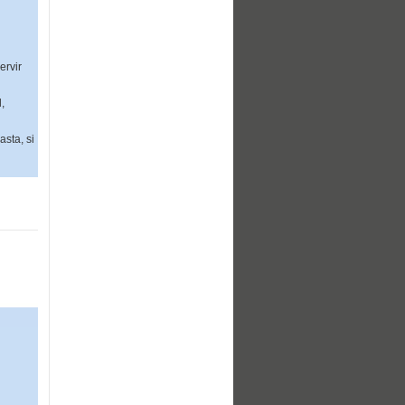
ervir
,
sta, si