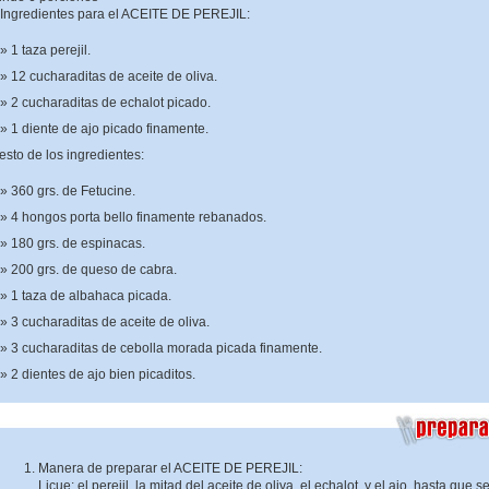
Ingredientes para el ACEITE DE PEREJIL:
1 taza perejil.
12 cucharaditas de aceite de oliva.
2 cucharaditas de echalot picado.
1 diente de ajo picado finamente.
esto de los ingredientes:
360 grs. de Fetucine.
4 hongos porta bello finamente rebanados.
180 grs. de espinacas.
200 grs. de queso de cabra.
1 taza de albahaca picada.
3 cucharaditas de aceite de oliva.
3 cucharaditas de cebolla morada picada finamente.
2 dientes de ajo bien picaditos.
Manera de preparar el ACEITE DE PEREJIL:
Licue: el perejil, la mitad del aceite de oliva, el echalot, y el ajo, hasta que s