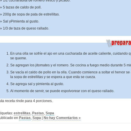
1/2 cucharadita de romero fresco y picado.
5 tazas de caldo de poll.
200g de sopa de pata de estrellitas.
Sal yPimienta al gusto.
1/3 de taza de queso rallado.
En una olla se sofríe el ajo en una cucharada de aceite caliente, cuidando 
se queme.
Se agregan los jitomates y el romero. Se cocina a fuego medio durante 5 mi
Se vacía el caldo de pollo en la olla. Cuando comience a soltar el hervor se
la sopa de estrellitas y se espera a que esta se cueza.
Se agrega sal y pimienta al gusto.
Al momento de servir, se puede espolvorear con el queso rallado.
sta receta rinde para 4 porciones.
tiquetas:
estrellitas
,
Pastas
,
Sopa
ublicado en
Pastas
,
Sopa
|
No hay Comentarios »