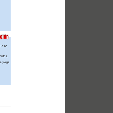
que no
nutos.
 agrega