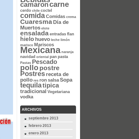
carne
camaron
cerdo
coctel
chile
comida
Comidas
crema
Cuaresma
Día de
Muertos
elote
ensalada
entradas
flan
hielo
huevo
leche
limón
Mariscos
marisco
Mexicana
naranja
navidad
pan
pasta
oriental
Pescado
Pastas
pollo
postre
Postres
receta de
pollo
Sopa
ron
salsa
res
tequila
tipica
tradicional
Vegetariana
vodka
ARCHIVOS
septiembre 2013
febrero 2013
enero 2013
e