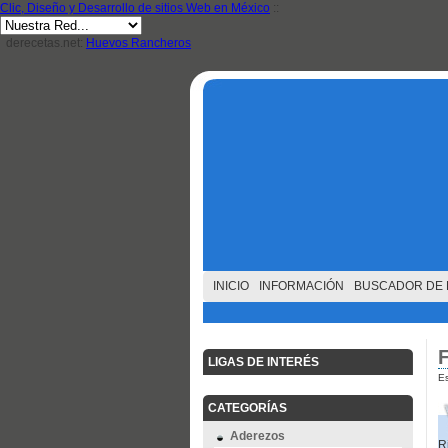
Clic, Diseño y Desarrollo de sitios Web en México
::
derecetas.net:
Huevos Rancheros
INICIO
INFORMACIÓN
BUSCADOR DE 
F
LIGAS DE INTERÉS
Es
CATEGORÍAS
Aderezos
R