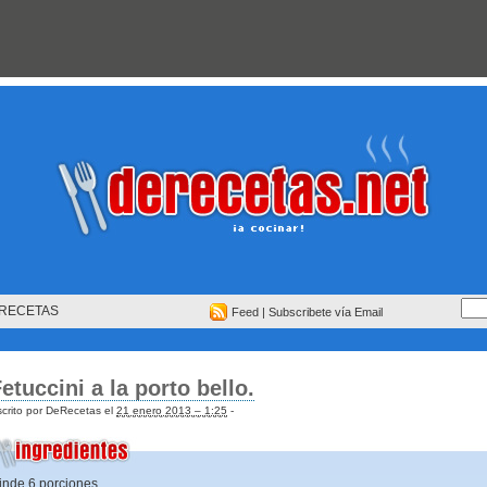
RECETAS
Feed
|
Subscribete vía Email
etuccini a la porto bello.
crito por DeRecetas el
21 enero 2013 – 1:25
-
inde 6 porciones