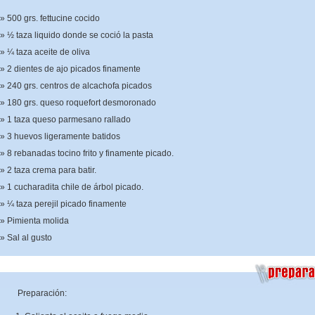
500 grs. fettucine cocido
½ taza liquido donde se coció la pasta
¼ taza aceite de oliva
2 dientes de ajo picados finamente
240 grs. centros de alcachofa picados
180 grs. queso roquefort desmoronado
1 taza queso parmesano rallado
3 huevos ligeramente batidos
8 rebanadas tocino frito y finamente picado.
2 taza crema para batir.
1 cucharadita chile de árbol picado.
¼ taza perejil picado finamente
Pimienta molida
Sal al gusto
Preparación: