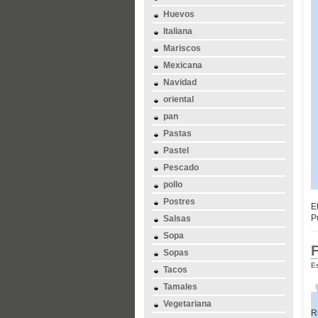
Huevos
Italiana
Mariscos
Mexicana
Navidad
oriental
pan
Pastas
Pastel
Pescado
pollo
Postres
E
P
Salsas
Sopa
F
Sopas
Es
Tacos
Tamales
Vegetariana
R