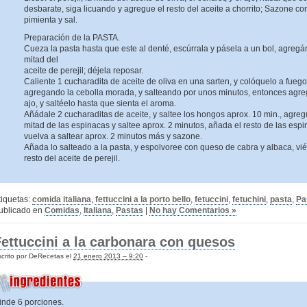
desbarate, siga licuando y agregue el resto del aceite a chorrito; Sazone co
pimienta y sal.
Preparación de la PASTA.
Cueza la pasta hasta que este al denté, escúrrala y pásela a un bol, agregá
mitad del
aceite de perejil; déjela reposar.
Caliente 1 cucharadita de aceite de oliva en una sarten, y colóquelo a fueg
agregando la cebolla morada, y salteando por unos minutos, entonces agre
ajo, y saltéelo hasta que sienta el aroma.
Añádale 2 cucharaditas de aceite, y saltee los hongos aprox. 10 min., agreg
mitad de las espinacas y saltee aprox. 2 minutos, añada el resto de las espi
vuelva a saltear aprox. 2 minutos más y sazone.
Añada lo salteado a la pasta, y espolvoree con queso de cabra y albaca, viér
resto del aceite de perejil.
tiquetas:
comida italiana
,
fettuccini a la porto bello
,
fetuccini
,
fetuchini
,
pasta
,
Pa
ublicado en
Comidas
,
Italiana
,
Pastas
|
No hay Comentarios »
ettuccini a la carbonara con quesos
crito por DeRecetas el
21 enero 2013 – 9:20
-
inde 6 porciones.