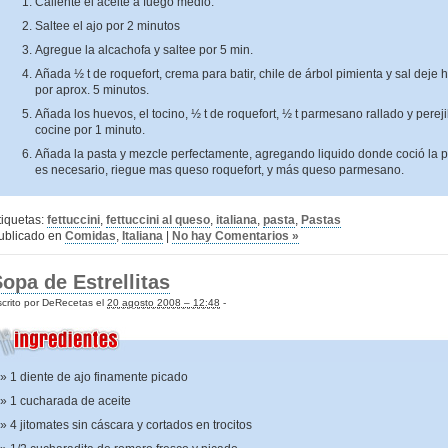
Caliente el aceite a fuego medio.
Saltee el ajo por 2 minutos
Agregue la alcachofa y saltee por 5 min.
Añada ½ t de roquefort, crema para batir, chile de árbol pimienta y sal deje h
por aprox. 5 minutos.
Añada los huevos, el tocino, ½ t de roquefort, ½ t parmesano rallado y perejil
cocine por 1 minuto.
Añada la pasta y mezcle perfectamente, agregando liquido donde coció la pa
es necesario, riegue mas queso roquefort, y más queso parmesano.
tiquetas:
fettuccini
,
fettuccini al queso
,
italiana
,
pasta
,
Pastas
ublicado en
Comidas
,
Italiana
|
No hay Comentarios »
opa de Estrellitas
crito por DeRecetas el
20 agosto 2008 – 12:48
-
1 diente de ajo finamente picado
1 cucharada de aceite
4 jitomates sin cáscara y cortados en trocitos