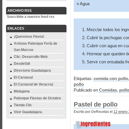
Agua
ARCHIVO RSS
Suscribite a nuestro feed rss
ENLACES
Mezclar todos los ingr
¡Queremos Fiesta!
Cubrir la pechugas con
Artistas Palenque Fería de
Cubrir con agua en cu
San Marcos
Hornear que queden ti
Clic: Desarrollo Web
Servir con ensalada fr
DesdeGdl
Directorio Guadalajara
El Carnaval
Etiquetas:
comida con pollo
pollo
El Carnaval de Veracruz
Publicado en
Comidas
,
poll
Malagana
Palenque Fiestas de Octubre
Pastel de pollo
Tienda Clic
Escrito por DeRecetas el
12 enero 
Vivir Guadalajara