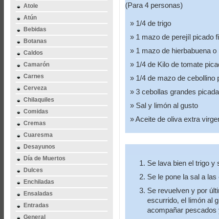
(Para 4 personas)
Atole
Atún
1/4 de trigo
Bebidas
1 mazo de perejíl picado 
Botanas
1 mazo de hierbabuena o 
Caldos
1/4 de Kilo de tomate pic
Camarón
Carnes
1/4 de mazo de cebollino 
Cerveza
3 cebollas grandes picad
Chilaquiles
Sal y limón al gusto
Comidas
Aceite de oliva extra virge
Cremas
Cuaresma
Desayunos
Día de Muertos
Se lava bien el trigo y
Dulces
Se le pone la sal a la
Enchiladas
Se revuelven y por últi
Ensaladas
escurrido, el limón al g
Entradas
acompañar pescados 
General