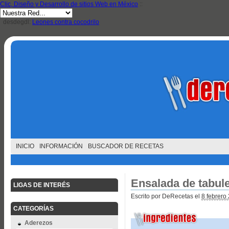
Clic, Diseño y Desarrollo de sitios Web en México
::
desdegdl:
Leones contra cocodrilo
INICIO
INFORMACIÓN
BUSCADOR DE RECETAS
Ensalada de tabul
LIGAS DE INTERÉS
Escrito por DeRecetas el
8 febrero
CATEGORÍAS
Aderezos