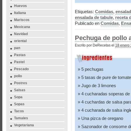
Huevos
Etiquetas:
Comidas
,
ensala
Italiana
ensalada de tabule
,
receta 
Mariscos
Publicado en
Comidas
,
Ensa
Mexicana
Navidad
Pechuga de pollo a
oriental
Escrito por DeRecetas el
18 enero 
pan
Pastas
Pastel
5 pechugas
Pescado
pollo
5 tasas de pure de tomate
Postres
Jugo de 3 limones
Salsas
4 cucharadas soperas de
Sopa
4 cuchardas de salsa par
Sopas
4 cucharada de salsa ingl
Tacos
Una pizca de oregano
Tamales
Vegetariana
Sazonador de consome de