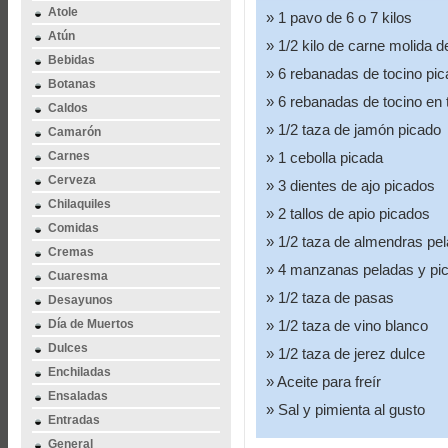
Atole
1 pavo de 6 o 7 kilos
Atún
1/2 kilo de carne molida d
Bebidas
6 rebanadas de tocino pi
Botanas
6 rebanadas de tocino en t
Caldos
1/2 taza de jamón picado
Camarón
Carnes
1 cebolla picada
Cerveza
3 dientes de ajo picados
Chilaquiles
2 tallos de apio picados
Comidas
1/2 taza de almendras pe
Cremas
4 manzanas peladas y pi
Cuaresma
1/2 taza de pasas
Desayunos
Día de Muertos
1/2 taza de vino blanco
Dulces
1/2 taza de jerez dulce
Enchiladas
Aceite para freír
Ensaladas
Sal y pimienta al gusto
Entradas
General