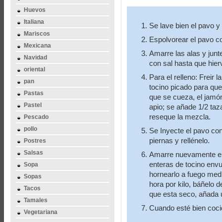
Huevos
Italiana
Se lave bien el pavo y
Mariscos
Espolvorear el pavo co
Mexicana
Amarre las alas y junt
Navidad
con sal hasta que hier
oriental
Para el relleno: Freir l
pan
tocino picado para que
Pastas
que se cueza, el jamón
Pastel
apio; se añade 1/2 taz
reseque la mezcla.
Pescado
pollo
Se Inyecte el pavo co
piernas y rellénelo.
Postres
Salsas
Amarre nuevamente el
enteras de tocino envu
Sopa
hornearlo a fuego med
Sopas
hora por kilo, báñelo 
Tacos
que esta seco, añada 
Tamales
Cuando esté bien coci
Vegetariana