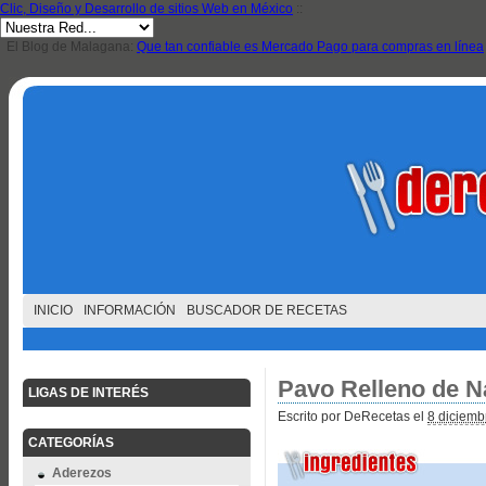
Clic, Diseño y Desarrollo de sitios Web en México
::
El Blog de Malagana:
Que tan confiable es Mercado Pago para compras en línea
INICIO
INFORMACIÓN
BUSCADOR DE RECETAS
Pavo Relleno de N
LIGAS DE INTERÉS
Escrito por DeRecetas el
8 diciemb
CATEGORÍAS
Aderezos