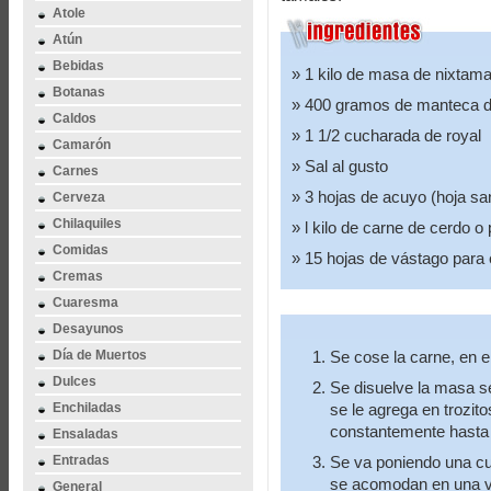
Atole
Atún
Bebidas
1 kilo de masa de nixtama
Botanas
400 gramos de manteca de
Caldos
1 1/2 cucharada de royal
Camarón
Sal al gusto
Carnes
3 hojas de acuyo (hoja sa
Cerveza
Chilaquiles
l kilo de carne de cerdo o
Comidas
15 hojas de vástago para 
Cremas
Cuaresma
Desayunos
Día de Muertos
Se cose la carne, en e
Dulces
Se disuelve la masa se
Enchiladas
se le agrega en trozito
constantemente hasta 
Ensaladas
Entradas
Se va poniendo una cu
se acomodan en una va
General