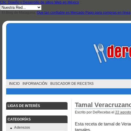
Clic, Diseño y Desarrollo de sitios Web en México
::
El Blog de Malagana:
Que tan confiable es Mercado Pago para compras en línea
INICIO
INFORMACIÓN
BUSCADOR DE RECETAS
Tamal Veracruzan
LIGAS DE INTERÉS
Escrito por DeRecetas el
22 agosto
CATEGORÍAS
Esta receta de tamal de Ver
Aderezos
tamales.