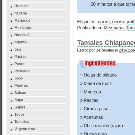
20 minutos a que tomen
Huevos
Italiana
Mariscos
Etiquetas:
carne
,
cerdo
,
poll
Publicado en
Mexicana
,
Tam
Mexicana
Navidad
Tamales Chiapane
oriental
pan
Escrito por DeRecetas el
28 octubr
Pastas
Pastel
Pescado
Hojas de plátano
pollo
Masa de maíz
Postres
Manteca
Salsas
Pasitas
Sopa
Sopas
Ciruela pasa
Tacos
Aceitunas
Tamales
Chile morrón (rajas)
Vegetariana
Huevo duro