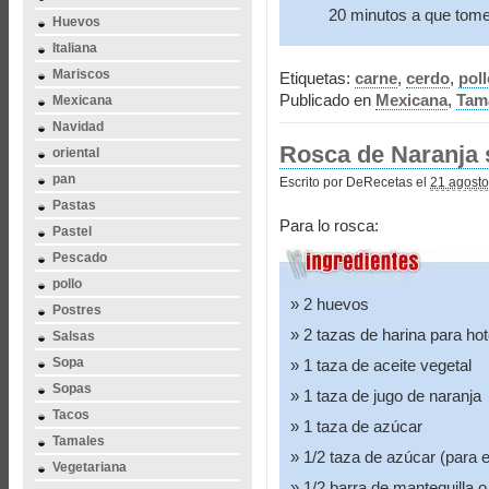
20 minutos a que tomen
Huevos
Italiana
Mariscos
Etiquetas:
carne
,
cerdo
,
poll
Publicado en
Mexicana
,
Tam
Mexicana
Navidad
Rosca de Naranja 
oriental
pan
Escrito por DeRecetas el
21 agosto
Pastas
Para lo rosca:
Pastel
Pescado
pollo
2 huevos
Postres
2 tazas de harina para ho
Salsas
Sopa
1 taza de aceite vegetal
Sopas
1 taza de jugo de naranja
Tacos
1 taza de azúcar
Tamales
1/2 taza de azúcar (para 
Vegetariana
1/2 barra de mantequilla o