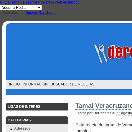
Clic, Diseño y Desarrollo de sitios Web en México
::
derecetas.net:
Huevos Rancheros
INICIO
INFORMACIÓN
BUSCADOR DE RECETAS
Tamal Veracruzan
LIGAS DE INTERÉS
Escrito por DeRecetas el
22 agosto
CATEGORÍAS
Esta receta de tamal de Ver
Aderezos
tamales.