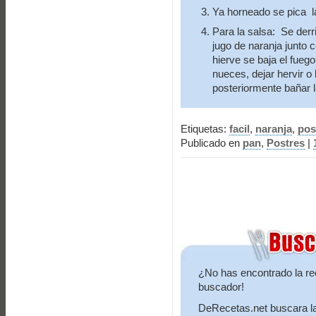
Ya horneado se pica la
Para la salsa: Se derri
jugo de naranja junto c
hierve se baja el fueg
nueces, dejar hervir o
posteriormente bañar l
Etiquetas:
facil
,
naranja
,
pos
Publicado en
pan
,
Postres
|
¿No has encontrado la re
buscador!
DeRecetas.net buscara la 