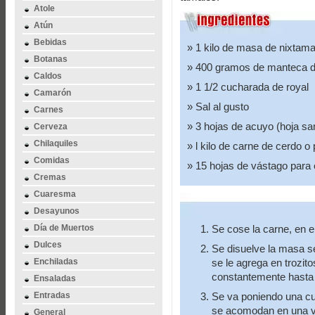
Atole
Atún
Bebidas
1 kilo de masa de nixtama
Botanas
400 gramos de manteca de
Caldos
1 1/2 cucharada de royal
Camarón
Sal al gusto
Carnes
3 hojas de acuyo (hoja sa
Cerveza
Chilaquiles
l kilo de carne de cerdo o
Comidas
15 hojas de vástago para 
Cremas
Cuaresma
Desayunos
Día de Muertos
Se cose la carne, en e
Dulces
Se disuelve la masa se
Enchiladas
se le agrega en trozito
constantemente hasta 
Ensaladas
Entradas
Se va poniendo una cu
se acomodan en una va
General