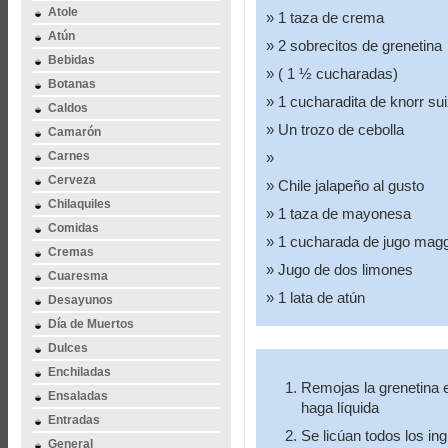
Atole
1 taza de crema
Atún
2 sobrecitos de grenetina
Bebidas
( 1 ½ cucharadas)
Botanas
1 cucharadita de knorr su
Caldos
Un trozo de cebolla
Camarón
Carnes
Cerveza
Chile jalapeño al gusto
Chilaquiles
1 taza de mayonesa
Comidas
1 cucharada de jugo magg
Cremas
Jugo de dos limones
Cuaresma
1 lata de atún
Desayunos
Día de Muertos
Dulces
Enchiladas
Remojas la grenetina e
Ensaladas
haga líquida
Entradas
Se licúan todos los in
General