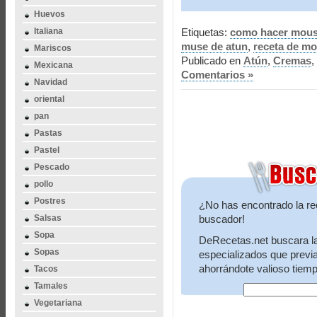
Huevos
Italiana
Etiquetas:
como hacer mous
muse de atun
,
receta de mo
Mariscos
Publicado en
Atún
,
Cremas
,
Mexicana
Comentarios »
Navidad
oriental
pan
Pastas
Pastel
Pescado
pollo
Postres
¿No has encontrado la re
Salsas
buscador!
Sopa
DeRecetas.net buscara la 
Sopas
especializados que previ
ahorrándote valioso tiemp
Tacos
Tamales
Vegetariana