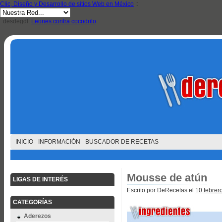
Clic, Diseño y Desarrollo de sitios Web en México
::
desdegdl:
Leones contra cocodrilo
INICIO
INFORMACIÓN
BUSCADOR DE RECETAS
Mousse de atún
LIGAS DE INTERÉS
Escrito por DeRecetas el
10 febrer
CATEGORÍAS
Aderezos