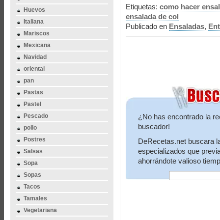
Etiquetas:
como hacer ensal
Huevos
ensalada de col
Italiana
Publicado en
Ensaladas
,
Ent
Mariscos
Mexicana
Navidad
oriental
pan
Pastas
Pastel
Pescado
¿No has encontrado la re
buscador!
pollo
Postres
DeRecetas.net buscara la 
especializados que previ
Salsas
ahorrándote valioso tiemp
Sopa
Sopas
Tacos
Tamales
Vegetariana