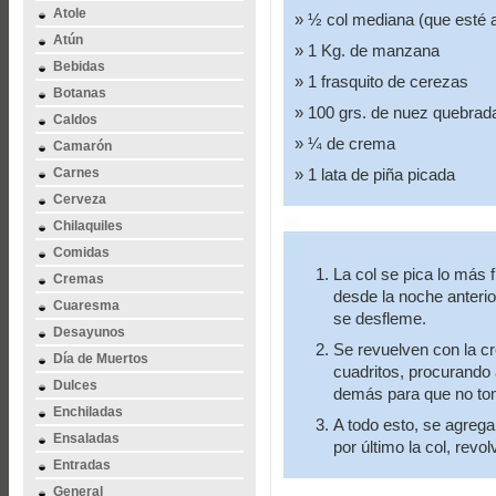
Atole
½ col mediana (que esté a
Atún
1 Kg. de manzana
Bebidas
1 frasquito de cerezas
Botanas
100 grs. de nuez quebrad
Caldos
¼ de crema
Camarón
Carnes
1 lata de piña picada
Cerveza
Chilaquiles
Comidas
La col se pica lo más f
Cremas
desde la noche anteri
Cuaresma
se desfleme.
Desayunos
Se revuelven con la c
Día de Muertos
cuadritos, procurando 
Dulces
demás para que no to
Enchiladas
A todo esto, se agrega
Ensaladas
por último la col, revol
Entradas
General