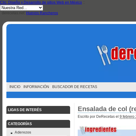
Clic, Diseño y Desarrollo de sitios Web en México
::
derecetas.net:
Huevos Rancheros
INICIO
INFORMACIÓN
BUSCADOR DE RECETAS
Ensalada de col (r
LIGAS DE INTERÉS
Escrito por DeRecetas el
9 febrero
CATEGORÍAS
Aderezos