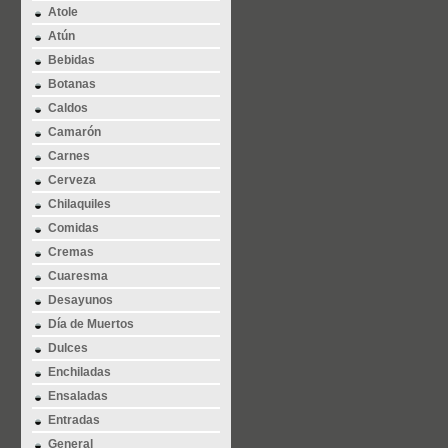
Atole
Atún
Bebidas
Botanas
Caldos
Camarón
Carnes
Cerveza
Chilaquiles
Comidas
Cremas
Cuaresma
Desayunos
Día de Muertos
Dulces
Enchiladas
Ensaladas
Entradas
General