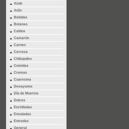
Atole
Atún
Bebidas
Botanas
Caldos
Camarón
Carnes
Cerveza
Chilaquiles
Comidas
Cremas
Cuaresma
Desayunos
Día de Muertos
Dulces
Enchiladas
Ensaladas
Entradas
General