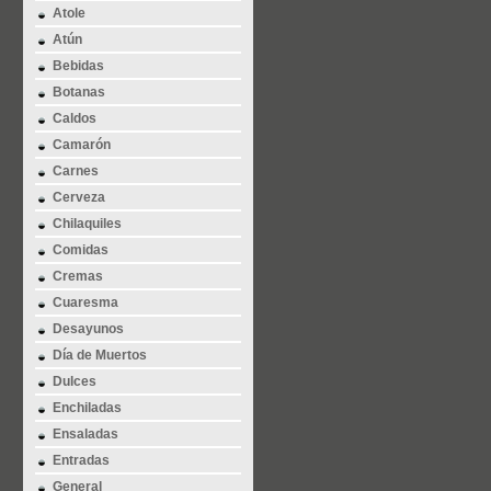
Atole
Atún
Bebidas
Botanas
Caldos
Camarón
Carnes
Cerveza
Chilaquiles
Comidas
Cremas
Cuaresma
Desayunos
Día de Muertos
Dulces
Enchiladas
Ensaladas
Entradas
General