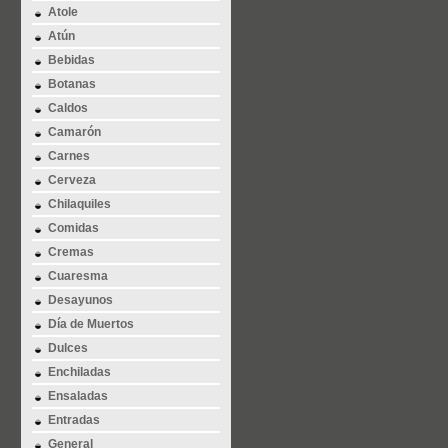
Atole
Atún
Bebidas
Botanas
Caldos
Camarón
Carnes
Cerveza
Chilaquiles
Comidas
Cremas
Cuaresma
Desayunos
Día de Muertos
Dulces
Enchiladas
Ensaladas
Entradas
General